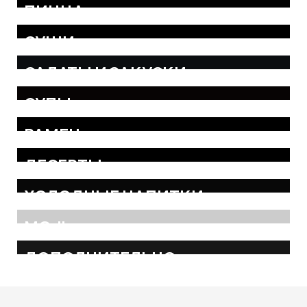
ПИЦЦА
СУШИ
САЛАТЫ И ЗАКУСКИ
СУПЫ
РАМЕН
ДЕСЕРТЫ
ХОЛОДНЫЕ НАПИТКИ
MOJI
ДОПОЛНИТЕЛЬНО